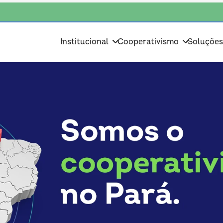
, escolha o coop • escolha consciente, escolha o coop • escolha conscie
Institucional
Cooperativismo
Soluçõe