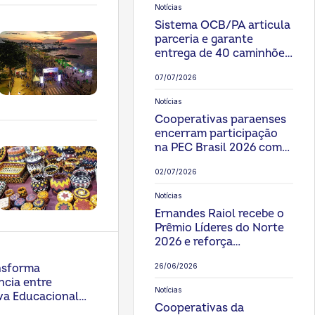
Notícias
Sistema OCB/PA articula
parceria e garante
entrega de 40 caminhões
para fortalecer
07/07/2026
cooperativas no Pará
Notícias
Cooperativas paraenses
encerram participação
na PEC Brasil 2026 com
balanço positivo e
02/07/2026
prospecções de negócios
Notícias
Ernandes Raiol recebe o
Prêmio Líderes do Norte
2026 e reforça
protagonismo do
nsforma
26/06/2026
cooperativismo paraense
ncia entre
Notícias
va Educacional
Cooperativas da
arém