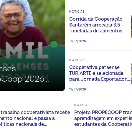
NOTÍCIAS
Corrida da Cooperação
Santarém arrecada 3,5
toneladas de alimentos
13/07/2026
NOTÍCIAS
nses
Cooperativa paraense
TURIARTE é selecionada
ioCoop 2026
para Jornada Exportadora
e levará o artesanato
 cooperativismo
13/07/2026
amazônico a Paris
NOTÍCIAS
trabalho cooperativista recebe
Projeto PROPECOOP tra
ento nacional e passa a
aprendizagem em experiê
líticas nacionais de
estudantes da Cooperati
imento regional
Catarina Huber em Sant