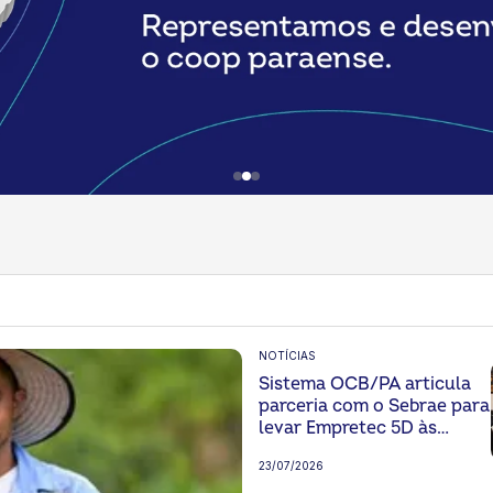
NOTÍCIAS
Sistema OCB/PA articula
parceria com o Sebrae para
levar Empretec 5D às
lideranças do
23/07/2026
cooperativismo paraense