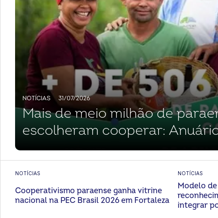
NOTÍCIAS
31/07/2026
Mais de meio milhão de parae
escolheram cooperar: Anuár
confirma avanço histórico do
no Pará
NOTÍCIAS
NOTÍCIAS
Modelo de 
Cooperativismo paraense ganha vitrine
reconhecim
nacional na PEC Brasil 2026 em Fortaleza
integrar po
desenvolv