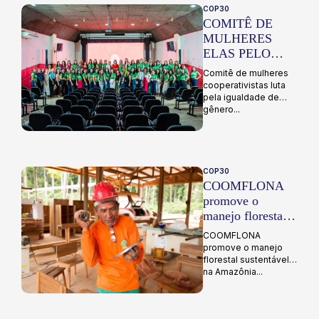
COP30
COMITÊ DE
MULHERES
ELAS PELO
COOP luta pela
Comitê de mulheres
igualdade de
cooperativistas luta
gênero
pela igualdade de
gênero...
COP30
COOMFLONA
promove o
manejo florestal
sustentável na
COOMFLONA
Amazônia
promove o manejo
florestal sustentável
na Amazônia...