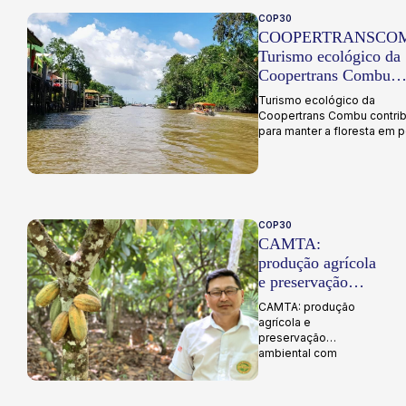
COP30
COOPERTRANSCO
Turismo ecológico da
Coopertrans Combu
contribui para manter 
Turismo ecológico da
floresta em pé
Coopertrans Combu contrib
para manter a floresta em pé
COP30
CAMTA:
produção agrícola
e preservação
ambiental com
CAMTA: produção
SAFTA
agrícola e
preservação
ambiental com
SAFTA...