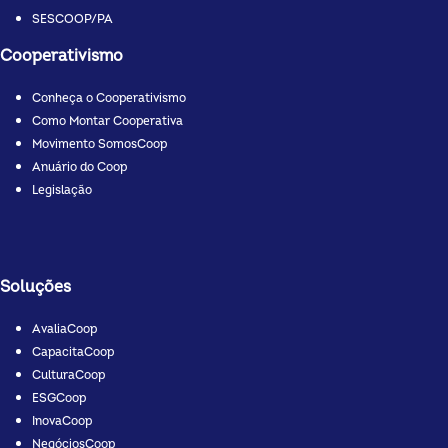
SESCOOP/PA
Cooperativismo
Conheça o Cooperativismo
Como Montar Cooperativa
Movimento SomosCoop
Anuário do Coop
Legislação
Soluções
AvaliaCoop
CapacitaCoop
CulturaCoop
ESGCoop
InovaCoop
NegóciosCoop