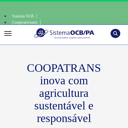
Sistema OCB
Cooperativismo
oop • escolha consciente, escolha o coop • escolha consciente, escolha 
SomosCoop
Pesquisa
COOPATRANS
inova com
agricultura
sustentável e
responsável