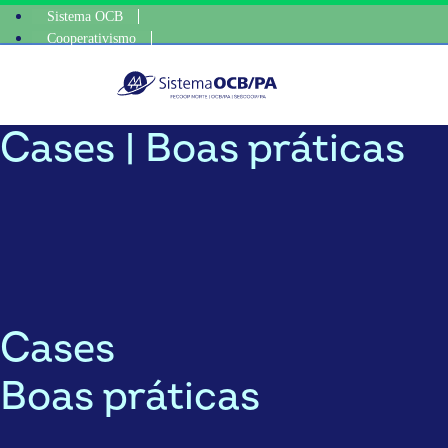
Sistema OCB
Cooperativismo
escolha co
SomosCoop
Cases | Boas práticas
Cases
Boas práticas