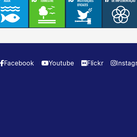
Facebook
Youtube
Flickr
Instag