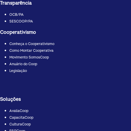
Transparência
OCB/PA
SESCOOP/PA
Cooperativismo
Conheça o Cooperativismo
Como Montar Cooperativa
Movimento SomosCoop
Anuário do Coop
Legislação
Soluções
AvaliaCoop
CapacitaCoop
CulturaCoop