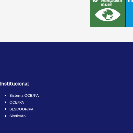
Institucional
Sistema OCB/PA
OCB/PA
SESCOOP/PA
Sindicato