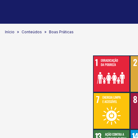
Início
Conteúdos
Boas Práticas