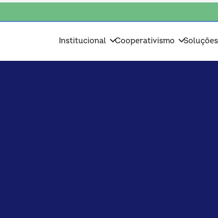
nsciente, escolha o coop • escolha consciente, escolha o coop • escolha
Institucional
Cooperativismo
Soluçõe