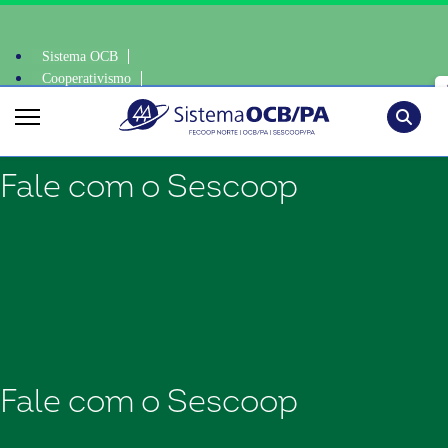
Sistema OCB
Cooperativismo
 consciente, escolha o coop • escolha consciente, escolha o coop • esco
SomosCoop
Pesquisa
Fale com o Sescoop
Fale com o Sescoop