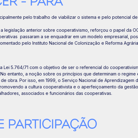
ER - PARÁ
ipalmente pelo trabalho de viabilizar o sistema e pelo potencial d
 a legislação anterior sobre cooperativismo, reforçou o papel da 
operativas passaram a se enquadrar em um modelo empresarial, poss
 fomentado pelo Instituto Nacional de Colonização e Reforma Agrária
la Lei 5.764/71 com o objetivo de ser o referencial do cooperativis
to. No entanto, a noção sobre os princípios que determinam o regi
e obra. Por isso, em 1999, o Serviço Nacional de Aprendizagem do
 promovendo a cultura cooperativista e o aperfeiçoamento da gestã
alhadores, associados e funcionários das cooperativas.
E PARTICIPAÇÃO