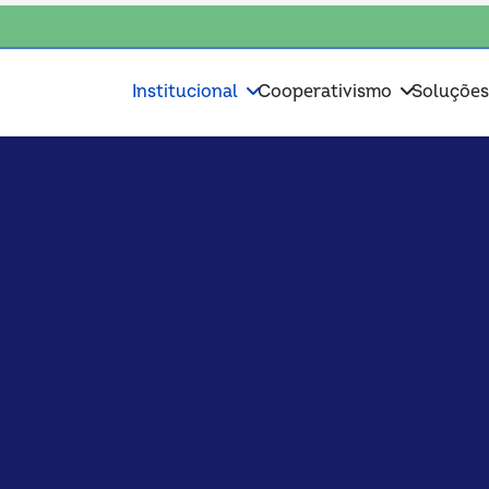
consciente, escolha o coop • escolha consciente, escolha o coop • escol
Institucional
Cooperativismo
Soluçõe