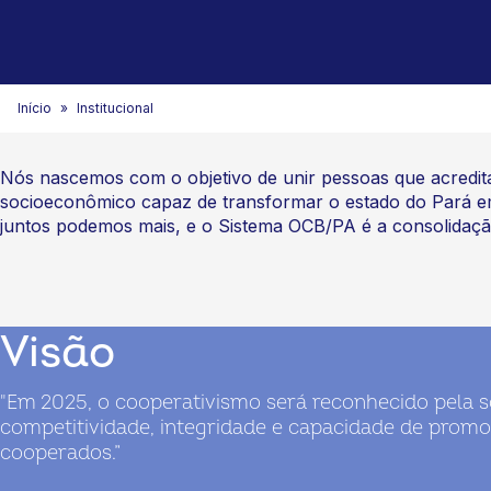
Início
Institucional
Nós nascemos com o objetivo de unir pessoas que acredit
socioeconômico capaz de transformar o estado do Pará em u
juntos podemos mais, e o Sistema OCB/PA é a consolidação
Visão
"Em 2025, o cooperativismo será reconhecido pela 
competitividade, integridade e capacidade de promov
cooperados.”