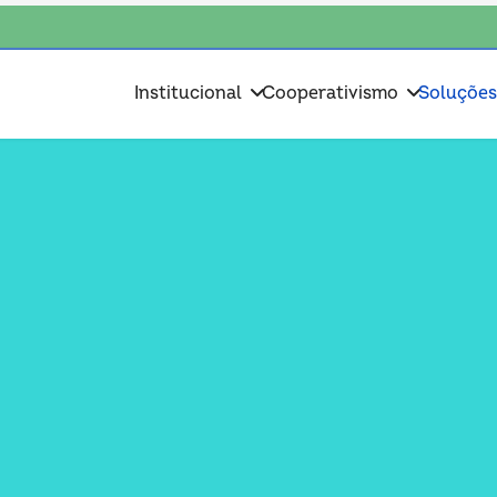
scolha o coop • escolha consciente, escolha o coop • escolha consciente
Institucional
Cooperativismo
Soluçõe