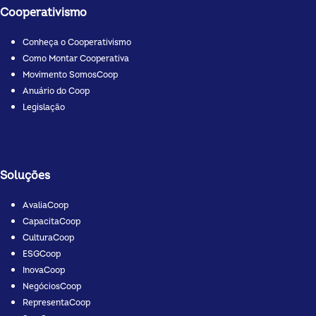
Cooperativismo
Conheça o Cooperativismo
Como Montar Cooperativa
Movimento SomosCoop
Anuário do Coop
Legislação
Soluções
AvaliaCoop
CapacitaCoop
CulturaCoop
ESGCoop
InovaCoop
NegóciosCoop
RepresentaCoop