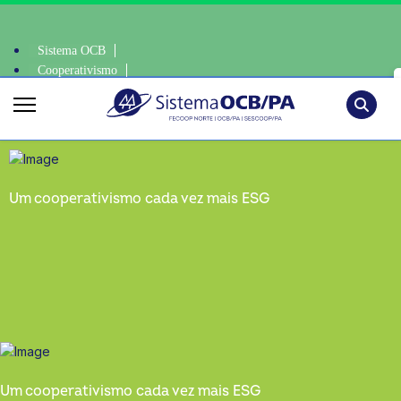
Sistema OCB
Cooperativismo
scolha consciente, escolha o coop • escolha consciente, escolha o coop 
SomosCoop
Pesquisa
Um cooperativismo cada vez mais ESG
Um cooperativismo cada vez mais ESG