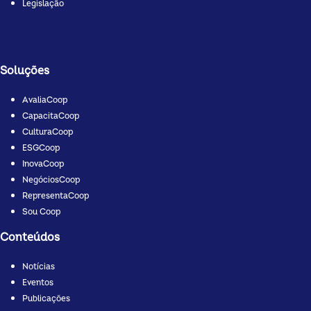
Legislação
Soluções
AvaliaCoop
CapacitaCoop
CulturaCoop
ESGCoop
InovaCoop
NegóciosCoop
RepresentaCoop
Sou Coop
Conteúdos
Notícias
Eventos
Publicações