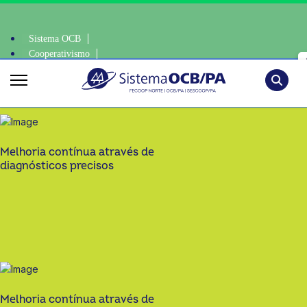
Sistema OCB
Cooperativismo
consciente, escolha o coop • escolha consciente, escolha o coop • escol
SomosCoop
Pesquisa
Melhoria contínua através de
diagnósticos precisos
Melhoria contínua através de