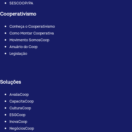
SESCOOP/PA
Cooperativismo
Conheça o Cooperativismo
Como Montar Cooperativa
Movimento SomosCoop
Anuário do Coop
Legislação
Soluções
AvaliaCoop
CapacitaCoop
CulturaCoop
ESGCoop
InovaCoop
NegóciosCoop