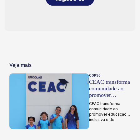
Veja mais
COP30
CEAC transforma
comunidade ao
promover
educação
CEAC transforma
inclusiva e de
comunidade ao
qualidade
promover educação
inclusiva e de
qualidade...