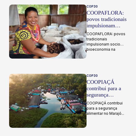
COP30
COOPAFLORA:
povos tradicionais
impulsionam
socio
COOPAFLORA: povos
bioeconomia na
tradicionais
Amazônia
impulsionam socio
bioeconomia na
Amazônia...
COP30
COOPIAÇÁ
contribui para a
segurança
alimentar no
COOPIAÇÁ contribui
Marajó
para a segurança
alimentar no Marajó...