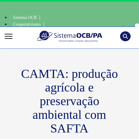
Sistema OCB
Cooperativismo
ciente, escolha o coop • escolha consciente, escolha o coop • escolha c
SomosCoop
Pesquisa
CAMTA: produção
agrícola e
preservação
ambiental com
SAFTA