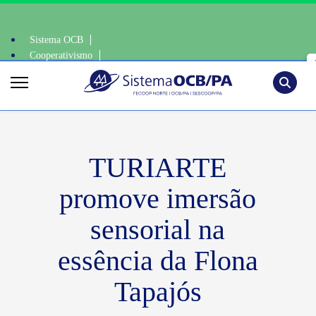
Sistema OCB
Cooperativismo
iente, escolha o coop • escolha consciente, escolha o coop • escolha co
SomosCoop
Pesquisa
TURIARTE
promove imersão
sensorial na
essência da Flona
Tapajós