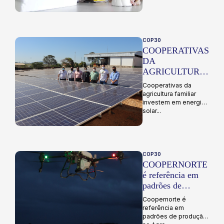
COP30
COOPERATIVAS
DA
AGRICULTURA
FAMILIAR
Cooperativas da
investem em
agricultura familiar
energia solar
investem em energia
solar...
COP30
COOPERNORTE
é referência em
padrões de
produção no Agro
Coopernorte é
referência em
padrões de produção