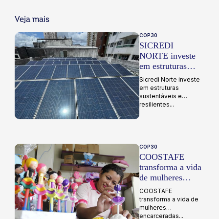
Veja mais
COP30
SICREDI
NORTE investe
em estruturas
sustentáveis e
Sicredi Norte investe
resilientes
em estruturas
sustentáveis e
resilientes...
COP30
COOSTAFE
transforma a vida
de mulheres
encarceradas
COOSTAFE
transforma a vida de
mulheres
encarceradas...