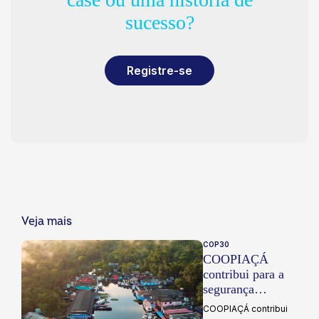
sucesso?
Registre-se
Veja mais
COP30
COOPIAÇÁ
contribui para a
segurança
alimentar no
COOPIAÇÁ contribui