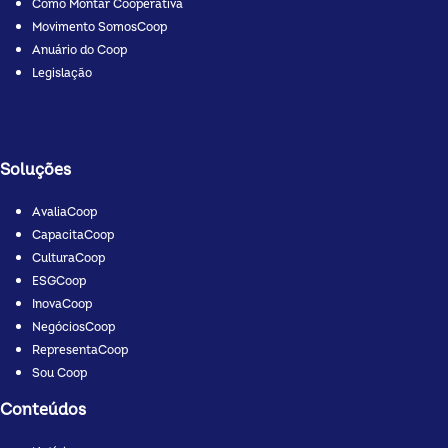
Como Montar Cooperativa
Movimento SomosCoop
Anuário do Coop
Legislação
Soluções
AvaliaCoop
CapacitaCoop
CulturaCoop
ESGCoop
InovaCoop
NegóciosCoop
RepresentaCoop
Sou Coop
Conteúdos