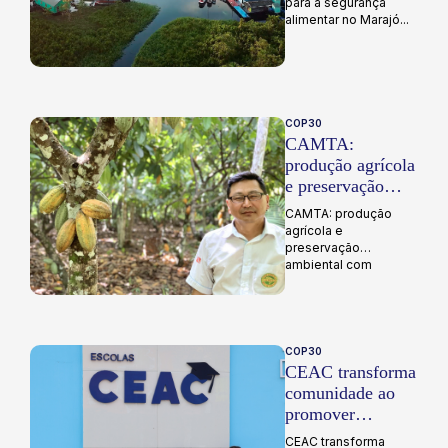
Marajó
para a segurança
alimentar no Marajó...
COP30
CAMTA:
produção agrícola
e preservação
ambiental com
CAMTA: produção
SAFTA
agrícola e
preservação
ambiental com
SAFTA...
COP30
CEAC transforma
comunidade ao
promover
educação
CEAC transforma