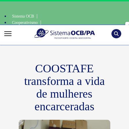
Sistema OCB
Cooperativismo
iente, escolha o coop • escolha consciente, escolha o coop • escolha co
SomosCoop
Pesquisa
COOSTAFE
transforma a vida
de mulheres
encarceradas