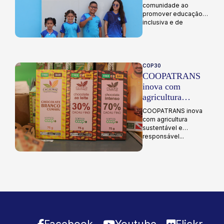
inclusiva e de
comunidade ao
qualidade
promover educação
inclusiva e de
qualidade...
COP30
COOPATRANS
inova com
agricultura
sustentável e
COOPATRANS inova
responsável
com agricultura
sustentável e
responsável...