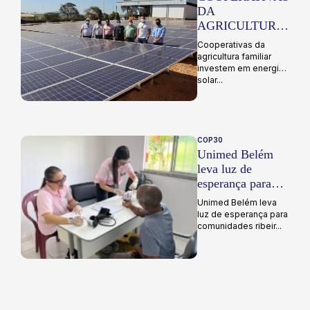
DA
AGRICULTURA
FAMILIAR
Cooperativas da
investem em
agricultura familiar
energia solar
investem em energia
solar...
COP30
Unimed Belém
leva luz de
esperança para
comunidades
Unimed Belém leva
ribeirinhas
luz de esperança para
comunidades ribeir...