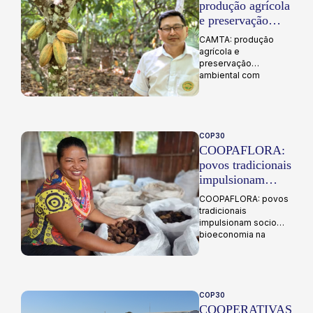
produção agrícola
e preservação
ambiental com
CAMTA: produção
SAFTA
agrícola e
preservação
ambiental com
SAFTA...
COP30
COOPAFLORA:
povos tradicionais
impulsionam
socio
COOPAFLORA: povos
bioeconomia na
tradicionais
Amazônia
impulsionam socio
bioeconomia na
Amazônia...
COP30
COOPERATIVAS