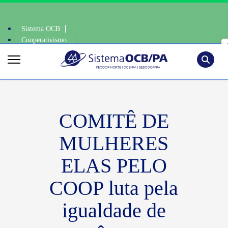
Sistema OCB
Cooperativismo
te, escolha o coop • escolha consciente, escolha o coop • escolha consc
SomosCoop
Pesquisa
COMITÊ DE
MULHERES
ELAS PELO
COOP luta pela
igualdade de