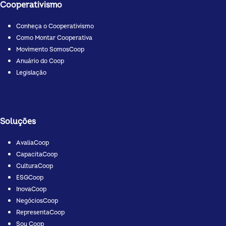
Cooperativismo
Conheça o Cooperativismo
Como Montar Cooperativa
Movimento SomosCoop
Anuário do Coop
Legislação
Soluções
AvaliaCoop
CapacitaCoop
CulturaCoop
ESGCoop
InovaCoop
NegóciosCoop
RepresentaCoop
Sou Coop