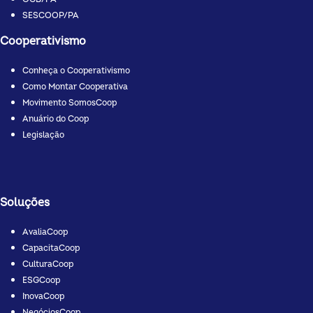
SESCOOP/PA
Cooperativismo
Conheça o Cooperativismo
Como Montar Cooperativa
Movimento SomosCoop
Anuário do Coop
Legislação
Soluções
AvaliaCoop
CapacitaCoop
CulturaCoop
ESGCoop
InovaCoop
NegóciosCoop