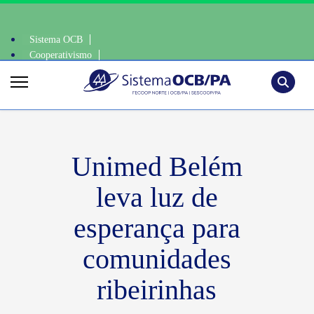
Sistema OCB
Cooperativismo
nte, escolha o coop • escolha consciente, escolha o coop • escolha cons
SomosCoop
Pesquisa
Unimed Belém
leva luz de
esperança para
comunidades
ribeirinhas