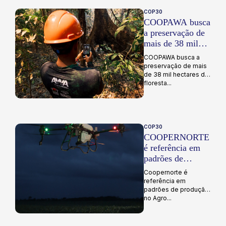
COP30
COOPAWA busca
a preservação de
mais de 38 mil
hectares de
COOPAWA busca a
floresta
preservação de mais
de 38 mil hectares de
floresta...
COP30
COOPERNORTE
é referência em
padrões de
produção no Agro
Coopernorte é
referência em
padrões de produção
no Agro...