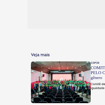
Veja mais
COP30
COMIT
PELO CO
gênero
Comitê de 
igualdade 