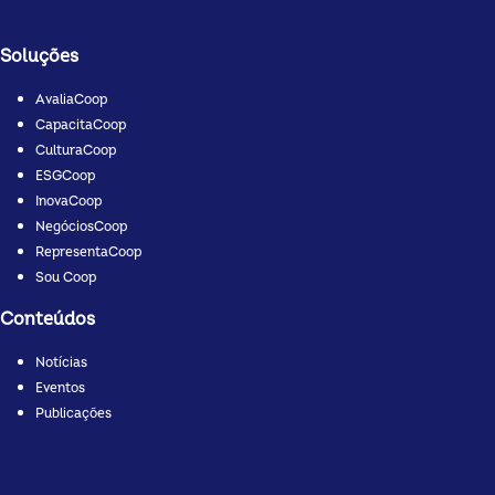
Soluções
AvaliaCoop
CapacitaCoop
CulturaCoop
ESGCoop
InovaCoop
NegóciosCoop
RepresentaCoop
Sou Coop
Conteúdos
Notícias
Eventos
Publicações