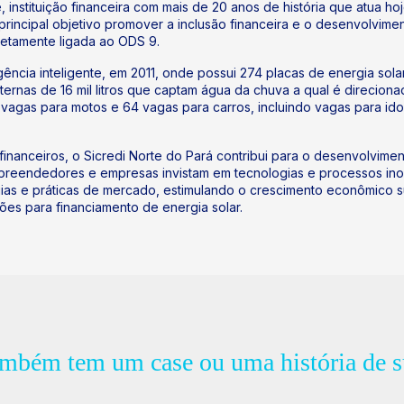
instituição financeira com mais de 20 anos de história que atua h
incipal objetivo promover a inclusão financeira e o desenvolvime
retamente ligada ao ODS 9.
agência inteligente, em 2011, onde possui 274 placas de energia s
sternas de 16 mil litros que captam água da chuva a qual é direcio
1 vagas para motos e 64 vagas para carros, incluindo vagas para i
financeiros, o Sicredi Norte do Pará contribui para o desenvolviment
empreendedores e empresas invistam em tecnologias e processos in
gias e práticas de mercado, estimulando o crescimento econômico su
hões para financiamento de energia solar.
ambém tem um case ou uma história de s