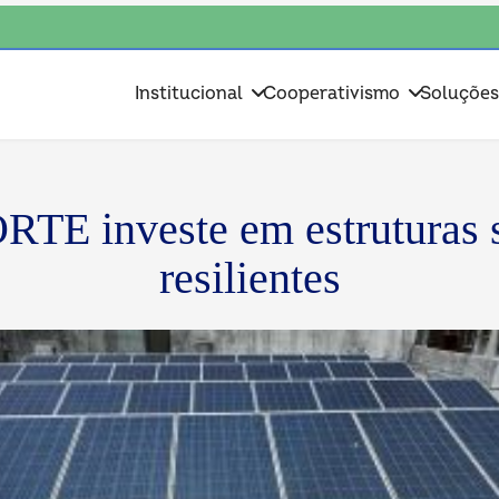
• escolha consciente, escolha o coop • escolha consciente, escolha o co
Institucional
Cooperativismo
Soluçõe
E investe em estruturas s
resilientes