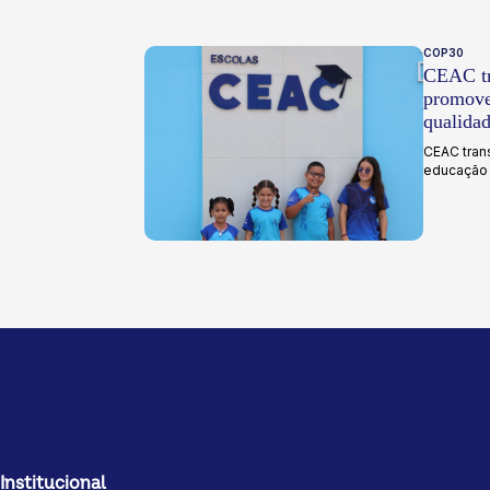
COP30
CEAC tr
promove
qualida
CEAC tran
educação i
Institucional