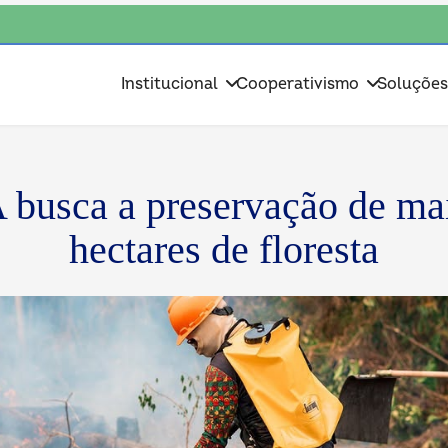
colha o coop • escolha consciente, escolha o coop • escolha consciente,
Institucional
Cooperativismo
Soluçõe
sca a preservação de mai
hectares de floresta