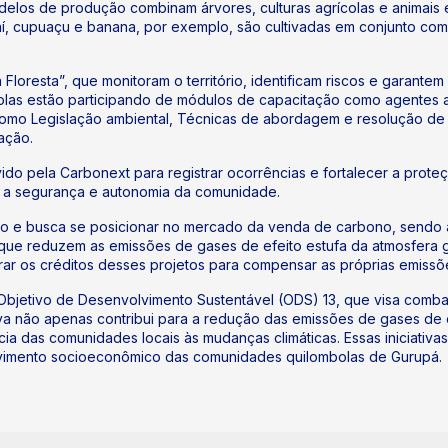
odelos de produção combinam árvores, culturas agrícolas e animai
í, cupuaçu e banana, por exemplo, são cultivadas em conjunto com
Floresta”, que monitoram o território, identificam riscos e garante
bolas estão participando de módulos de capacitação como agentes a
omo Legislação ambiental, Técnicas de abordagem e resolução de c
ação.
ido pela Carbonext para registrar ocorrências e fortalecer a proteç
 a segurança e autonomia da comunidade.
o e busca se posicionar no mercado da venda de carbono, sendo a 
que reduzem as emissões de gases de efeito estufa da atmosfera 
r os créditos desses projetos para compensar as próprias emiss
jetivo de Desenvolvimento Sustentável (ODS) 13, que visa combat
va não apenas contribui para a redução das emissões de gases de 
iência das comunidades locais às mudanças climáticas. Essas inici
lvimento socioeconômico das comunidades quilombolas de Gurupá.