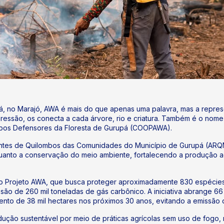
, no Marajó, AWA é mais do que apenas uma palavra, mas a represe
expressão, os conecta a cada árvore, rio e criatura. Também é o no
mbos Defensores da Floresta de Gurupá (COOPAWA).
ntes de Quilombos das Comunidades do Município de Gurupá (ARQ
anto a conservação do meio ambiente, fortalecendo a produção agr
 é o Projeto AWA, que busca proteger aproximadamente 830 espécies
ão de 260 mil toneladas de gás carbônico. A iniciativa abrange 66 m
nto de 38 mil hectares nos próximos 30 anos, evitando a emissão 
dução sustentável por meio de práticas agrícolas sem uso de fogo, 