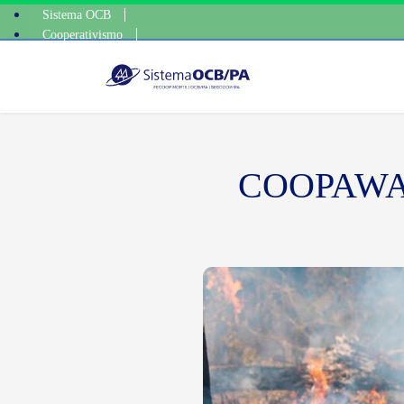
Sistema OCB
Cooperativismo
escolha consciente, escolha o coop • escolha consciente, es
SomosCoop
COOPAWA bu