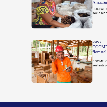
Amazôn
COOPAFLOR
socio bio
COP30
COOMFL
floresta
COOMFLON
sustentáve