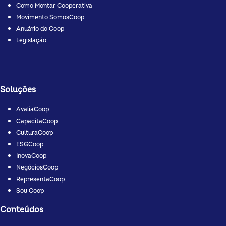
Como Montar Cooperativa
Movimento SomosCoop
Anuário do Coop
Legislação
Soluções
AvaliaCoop
CapacitaCoop
CulturaCoop
ESGCoop
InovaCoop
NegóciosCoop
RepresentaCoop
Sou Coop
Conteúdos