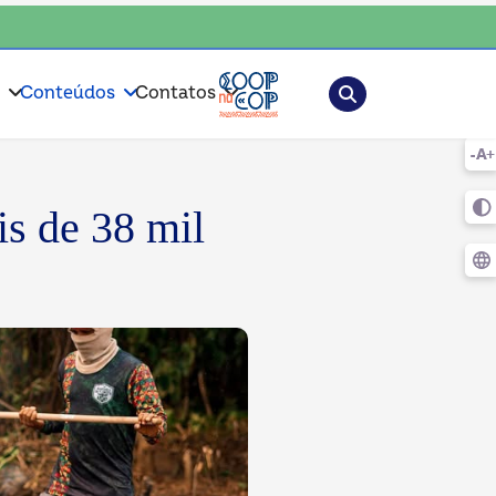
 escolha o coop • escolha consciente, escolha o coop • escolha conscien
Pesquisar
s
Conteúdos
Contatos
s de 38 mil