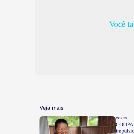
Você t
Veja mais
COP30
COOPAFL
impulsi