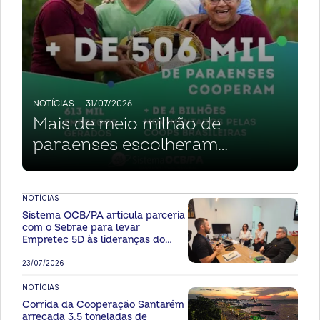
NOTÍCIAS
31/07/2026
Mais de meio milhão de
paraenses escolheram
cooperar: AnuárioCoop 2026
confirma avanço histórico do
NOTÍCIAS
cooperativismo no Pará
Sistema OCB/PA articula parceria
com o Sebrae para levar
Empretec 5D às lideranças do
cooperativismo paraense
23/07/2026
NOTÍCIAS
Corrida da Cooperação Santarém
arrecada 3,5 toneladas de