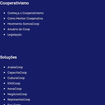
Cooperativismo
Conheça o Cooperativismo
Como Montar Cooperativa
Movimento SomosCoop
Anuário do Coop
Legislação
Soluções
AvaliaCoop
CapacitaCoop
CulturaCoop
ESGCoop
InovaCoop
NegóciosCoop
RepresentaCoop