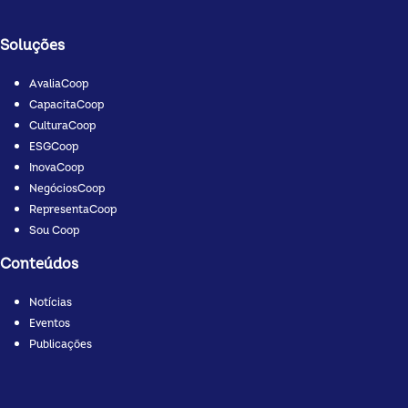
Soluções
AvaliaCoop
CapacitaCoop
CulturaCoop
ESGCoop
InovaCoop
NegóciosCoop
RepresentaCoop
Sou Coop
Conteúdos
Notícias
Eventos
Publicações