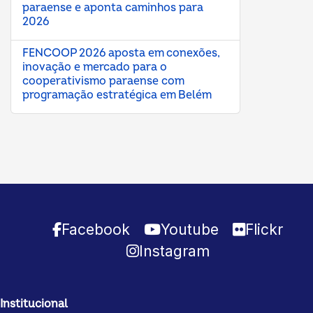
paraense e aponta caminhos para
2026
FENCOOP 2026 aposta em conexões,
inovação e mercado para o
cooperativismo paraense com
programação estratégica em Belém
Facebook
Youtube
Flickr
Instagram
Institucional