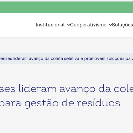
, escolha o coop • escolha consciente, escolha o coop • escolha consci
Institucional
Cooperativismo
Soluçõe
enses lideram avanço da coleta seletiva e promovem soluções par
es lideram avanço da colet
ara gestão de resíduos