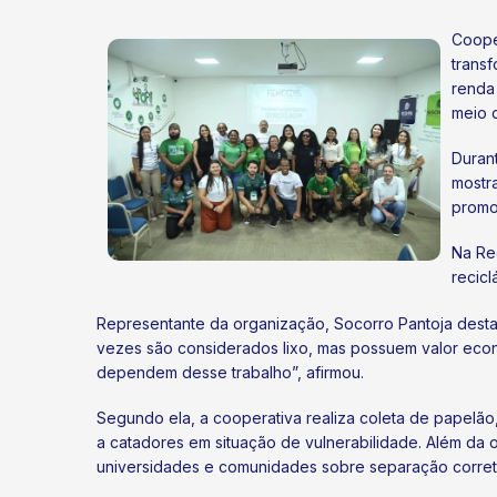
Coope
trans
renda
meio d
Duran
mostr
promo
Na Re
recic
Representante da organização, Socorro Pantoja destac
vezes são considerados lixo, mas possuem valor econô
dependem desse trabalho”, afirmou.
Segundo ela, a cooperativa realiza coleta de papelão,
a catadores em situação de vulnerabilidade. Além da
universidades e comunidades sobre separação correta