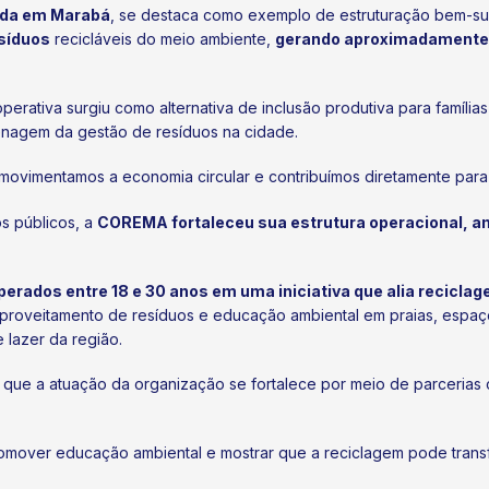
da em Marabá
, se destaca como exemplo de estruturação bem-su
síduos
recicláveis do meio ambiente,
gerando aproximadamente 
erativa surgiu como alternativa de inclusão produtiva para famíl
enagem da gestão de resíduos na cidade.
 movimentamos a economia circular e contribuímos diretamente para 
s públicos, a
COREMA fortaleceu sua estrutura operacional, a
erados entre 18 e 30 anos em uma iniciativa que alia reciclag
proveitamento de resíduos e educação ambiental em praias, espaços
 lazer da região.
que a atuação da organização se fortalece por meio de parcerias c
romover educação ambiental e mostrar que a reciclagem pode transf