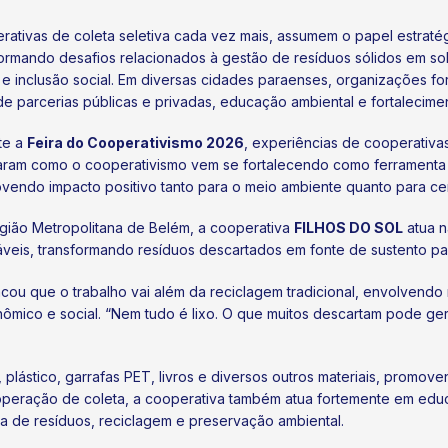
rativas de coleta seletiva cada vez mais, assumem o papel estraté
formando desafios relacionados à gestão de resíduos sólidos em s
 e inclusão social. Em diversas cidades paraenses, organizações f
e parcerias públicas e privadas, educação ambiental e fortaleciment
te a
Feira do Cooperativismo 2026
, experiências de cooperativ
aram como o cooperativismo vem se fortalecendo como ferramenta e
vendo impacto positivo tanto para o meio ambiente quanto para cen
gião Metropolitana de Belém, a cooperativa
FILHOS DO SOL
atua n
láveis, transformando resíduos descartados em fonte de sustento p
ou que o trabalho vai além da reciclagem tradicional, envolvendo 
mico e social. “Nem tudo é lixo. O que muitos descartam pode ger
 plástico, garrafas PET, livros e diversos outros materiais, prom
 operação de coleta, a cooperativa também atua fortemente em ed
 de resíduos, reciclagem e preservação ambiental.