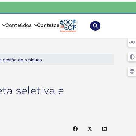
ente, escolha o coop • escolha consciente, escolha o coop • escolha con
Pesquisar
s
Conteúdos
Contatos
a gestão de resíduos
a seletiva e