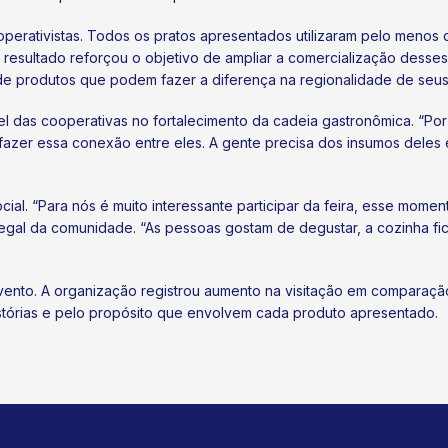
perativistas. Todos os pratos apresentados utilizaram pelo menos d
resultado reforçou o objetivo de ampliar a comercialização desses
e produtos que podem fazer a diferença na regionalidade de seus
pel das cooperativas no fortalecimento da cadeia gastronômica. “P
fazer essa conexão entre eles. A gente precisa dos insumos deles 
al. “Para nós é muito interessante participar da feira, esse mom
egal da comunidade. “As pessoas gostam de degustar, a cozinha fi
ento. A organização registrou aumento na visitação em comparação 
stórias e pelo propósito que envolvem cada produto apresentado.