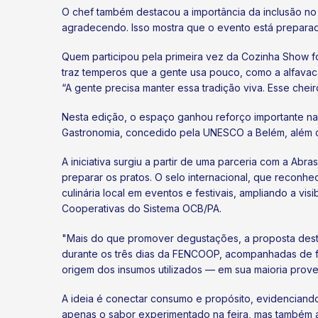
O chef também destacou a importância da inclusão no 
agradecendo. Isso mostra que o evento está preparado
Quem participou pela primeira vez da Cozinha Show fo
traz temperos que a gente usa pouco, como a alfavac
“A gente precisa manter essa tradição viva. Esse chei
Nesta edição, o espaço ganhou reforço importante na 
Gastronomia, concedido pela UNESCO a Belém, além do
A iniciativa surgiu a partir de uma parceria com a A
preparar os pratos. O selo internacional, que reconhe
culinária local em eventos e festivais, ampliando a 
Cooperativas do Sistema OCB/PA.
"Mais do que promover degustações, a proposta dest
durante os três dias da FENCOOP, acompanhadas de fich
origem dos insumos utilizados — em sua maioria prove
A ideia é conectar consumo e propósito, evidenciando 
apenas o sabor experimentado na feira, mas também a h