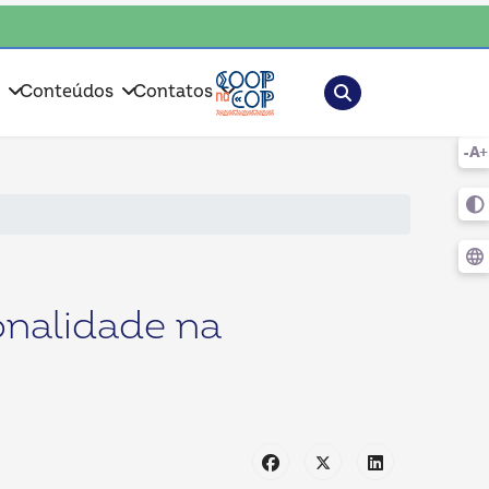
ente, escolha o coop • escolha consciente, escolha o coop • escolha con
Pesquisar
s
Conteúdos
Contatos
onalidade na