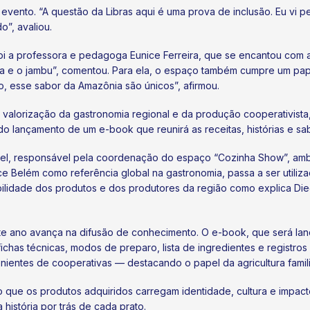
evento. “A questão da Libras aqui é uma prova de inclusão. Eu vi 
”, avaliou.
i a professora e pedagoga Eunice Ferreira, que se encantou com a 
a e o jambu”, comentou. Para ela, o espaço também cumpre um papel
ro, esse sabor da Amazônia são únicos”, afirmou.
valorização da gastronomia regional e da produção cooperativista
 lançamento de um e-book que reunirá as receitas, histórias e sa
brasel, responsável pela coordenação do espaço “Cozinha Show”, am
ce Belém como referência global na gastronomia, passa a ser utiliz
visibilidade dos produtos e dos produtores da região como explica
e ano avança na difusão de conhecimento. O e-book, que será lanç
as técnicas, modos de preparo, lista de ingredientes e registros 
nientes de cooperativas — destacando o papel da agricultura famili
que os produtos adquiridos carregam identidade, cultura e impacto 
istória por trás de cada prato.