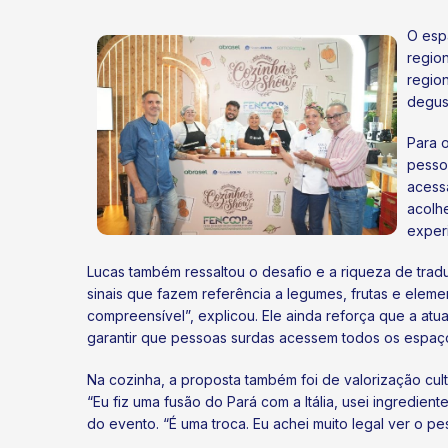
O esp
regio
regio
degus
Para o
pessoa
acess
acolh
experi
Lucas também ressaltou o desafio e a riqueza de tradu
sinais que fazem referência a legumes, frutas e eleme
compreensível”, explicou. Ele ainda reforça que a at
garantir que pessoas surdas acessem todos os espaço
Na cozinha, a proposta também foi de valorização cult
“Eu fiz uma fusão do Pará com a Itália, usei ingredien
do evento. “É uma troca. Eu achei muito legal ver o pes