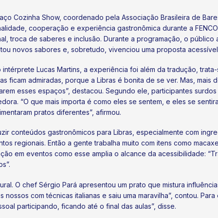
aço Cozinha Show, coordenado pela Associação Brasileira de Bare
nalidade, cooperação e experiência gastronômica durante a FENCO
nal, troca de saberes e inclusão. Durante a programação, o públi
tou novos sabores e, sobretudo, vivenciou uma proposta acessível,
 intérprete Lucas Martins, a experiência foi além da tradução, trata
s ficam admiradas, porque a Libras é bonita de se ver. Mas, mais do
arem esses espaços”, destacou. Segundo ele, participantes surdos
edora. “O que mais importa é como eles se sentem, e eles se senti
mentaram pratos diferentes”, afirmou.
zir conteúdos gastronômicos para Libras, especialmente com ingred
ntos regionais. Então a gente trabalha muito com itens como macaxei
uação em eventos como esse amplia o alcance da acessibilidade: “Tr
s”.
ural. O chef Sérgio Pará apresentou um prato que mistura influênci
tes nossos com técnicas italianas e saiu uma maravilha”, contou. Par
soal participando, ficando até o final das aulas”, disse.