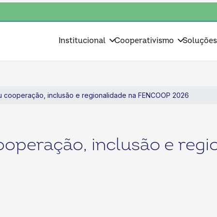
e, escolha o coop • escolha consciente, escolha o coop • escolha consci
Institucional
Cooperativismo
Soluçõe
u cooperação, inclusão e regionalidade na FENCOOP 2026
operação, inclusão e regi