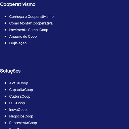
Cooperativismo
Conheça o Cooperativismo
Como Montar Cooperativa
Movimento SomosCoop
Anuário do Coop
Legislação
Soluções
AvaliaCoop
CapacitaCoop
CulturaCoop
ESGCoop
InovaCoop
NegóciosCoop
RepresentaCoop