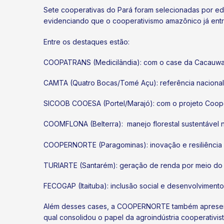
Sete cooperativas do Pará foram selecionadas por ed
evidenciando que o cooperativismo amazônico já entre
Entre os destaques estão:
COOPATRANS (Medicilândia): com o case da Cacauway
CAMTA (Quatro Bocas/Tomé Açu): referência nacional 
SICOOB COOESA (Portel/Marajó): com o projeto Cooper
COOMFLONA (Belterra): manejo florestal sustentável n
COOPERNORTE (Paragominas): inovação e resiliência 
TURIARTE (Santarém): geração de renda por meio do ar
FECOGAP (Itaituba): inclusão social e desenvolvimento 
Além desses cases, a COOPERNORTE também apresentou 
qual consolidou o papel da agroindústria cooperativi