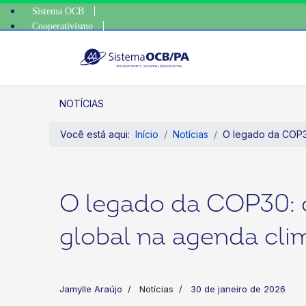
Sistema OCB
Cooperativismo
escolha consciente, escolha o 
SomosCoop
NOTÍCIAS
Você está aqui:
Início
Notícias
O legado da COP30
O legado da COP30: 
global na agenda cli
Jamylle Araújo
Notícias
30 de janeiro de 2026