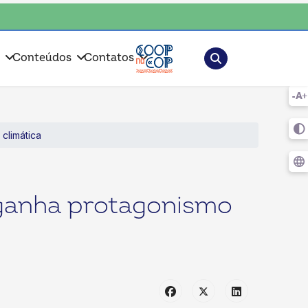
 o coop • escolha consciente, escolha o coop • escolha consciente, esco
Pesquisar
s
Conteúdos
Contatos
climática
ganha protagonismo