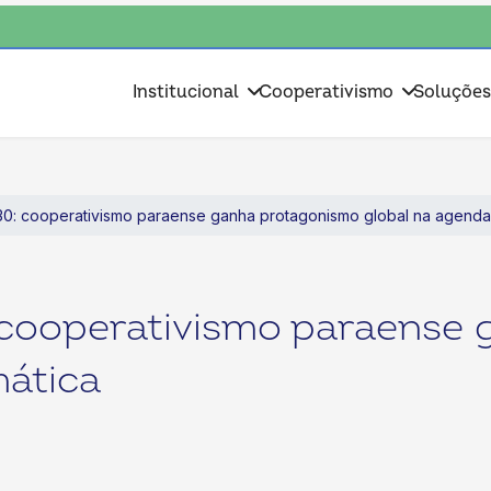
coop • escolha consciente, escolha o coop • escolha consciente, escolha
Institucional
Cooperativismo
Soluçõe
: cooperativismo paraense ganha protagonismo global na agenda 
cooperativismo paraense 
mática