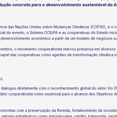
lução concreta para o desenvolvimento sustentável da 
cia das Nações Unidas sobre Mudanças Climáticas (COP30), e o c
cial do evento, o Sistema OCB/PA e as cooperativas do Estado ini
l e desenvolvimento econômico a partir de um modelo de negócios s
vembro, o movimento cooperativista marcou presença em diversos 
papel das cooperativas como agentes de transformação climática e
ma
 dialogou diretamente com o reconhecimento global do setor. Em 
delo cooperativista como essencial para o alcance dos Objetivos 
concretas com a preservação da floresta, fortalecimento da sociob
m setores estratégicos como agropecuária, crédito, transporte, saúde