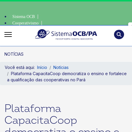
Sistema OCB
Cooperativismo
nte, escolha o coop • escolha consciente, escolha o coop • escolha cons
SomosCoop
Pesquisa
NOTÍCIAS
Você está aqui:
Início
Notícias
Plataforma CapacitaCoop democratiza o ensino e fortalece
a qualificação das cooperativas no Pará
Plataforma
CapacitaCoop