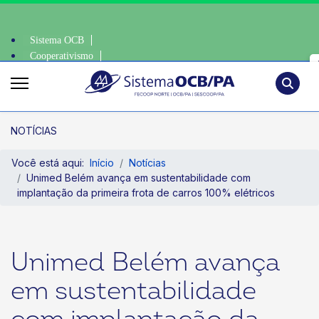
Sistema OCB
Cooperativismo
iente, escolha o coop • escolha consciente, escolha o coop • escolha co
SomosCoop
Pesquisa
NOTÍCIAS
Você está aqui:
Início
Notícias
Unimed Belém avança em sustentabilidade com
implantação da primeira frota de carros 100% elétricos
Unimed Belém avança
em sustentabilidade