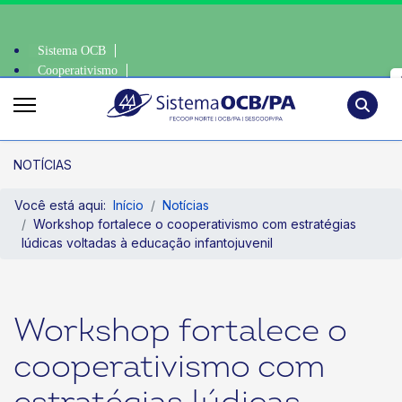
Sistema OCB
Cooperativismo
nsciente, escolha o coop • escolha consciente, escolha o coop • escolha
SomosCoop
Pesquisa
NOTÍCIAS
Você está aqui:
Início
Notícias
Workshop fortalece o cooperativismo com estratégias
lúdicas voltadas à educação infantojuvenil
Workshop fortalece o
cooperativismo com